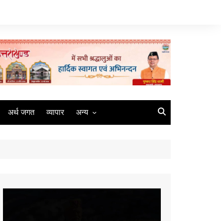
अर्थ जगत
व्यापार
अन्य
मौसम
रोजगार
संस्कृति
मीडिया
Video
कृषि
Player
धर्म