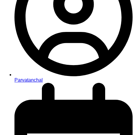
Parvatanchal