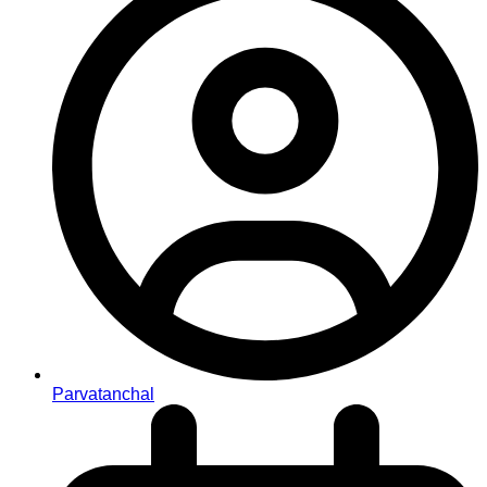
Parvatanchal