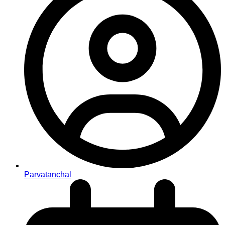
Parvatanchal