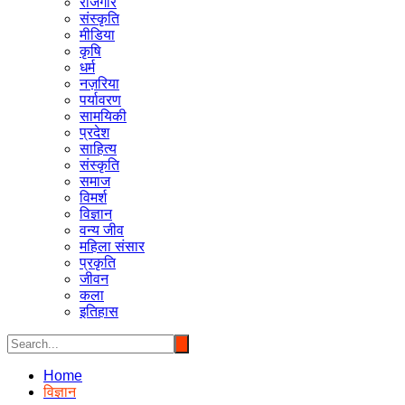
रोजगार
संस्कृति
मीडिया
कृषि
धर्म
नज़रिया
पर्यावरण
सामयिकी
प्रदेश
साहित्य
संस्कृति
समाज
विमर्श
विज्ञान
वन्य जीव
महिला संसार
प्रकृति
जीवन
कला
इतिहास
Home
विज्ञान