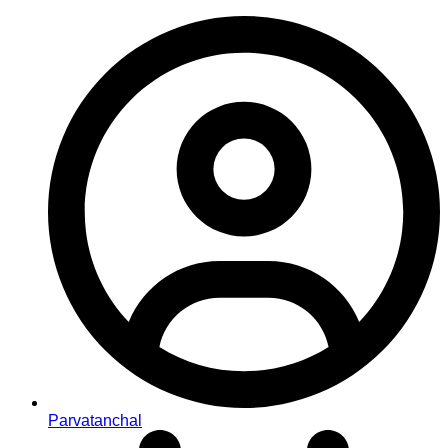
Parvatanchal