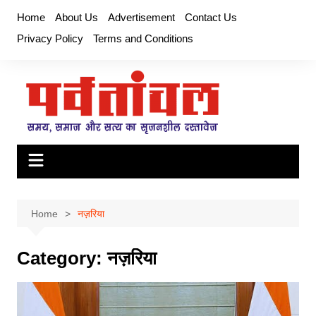
Skip
Home
About Us
Advertisement
Contact Us
to
Privacy Policy
Terms and Conditions
content
Home
नज़रिया
Category:
नज़रिया