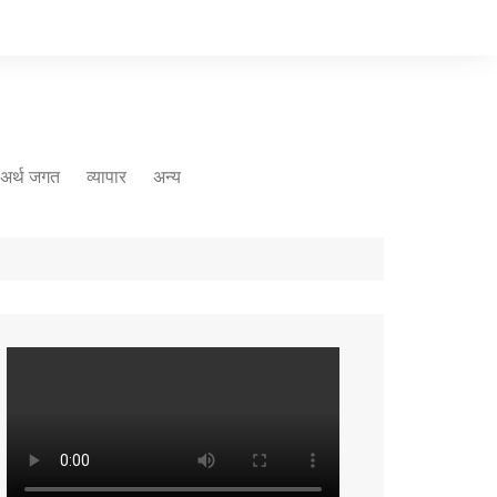
अर्थ जगत
व्यापार
अन्य
मौसम
रोजगार
संस्कृति
मीडिया
कृषि
धर्म
नज़रिया
पर्यावरण