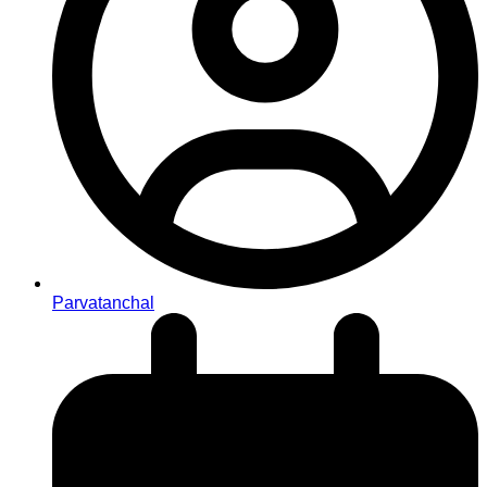
Parvatanchal