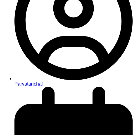
Parvatanchal