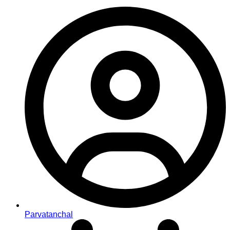
Parvatanchal