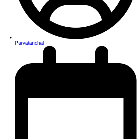
Parvatanchal