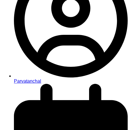
Parvatanchal