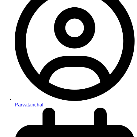
Parvatanchal