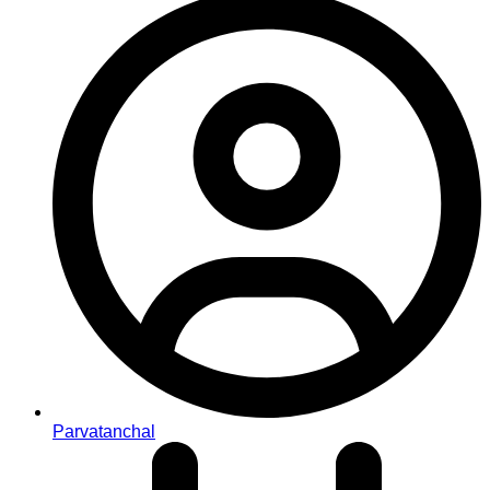
Parvatanchal