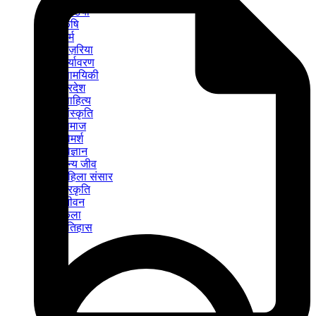
मीडिया
कृषि
धर्म
नज़रिया
पर्यावरण
सामयिकी
प्रदेश
साहित्य
संस्कृति
समाज
विमर्श
विज्ञान
वन्य जीव
महिला संसार
प्रकृति
जीवन
कला
इतिहास