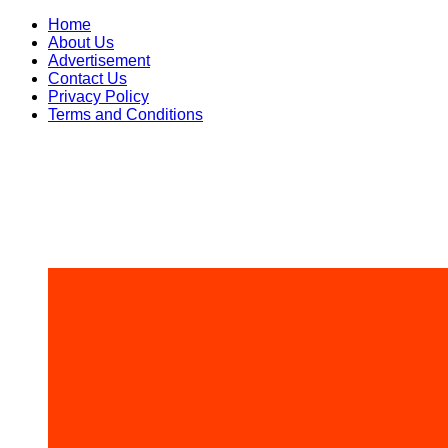
Skip
Home
to
About Us
content
Advertisement
Contact Us
Privacy Policy
Terms and Conditions