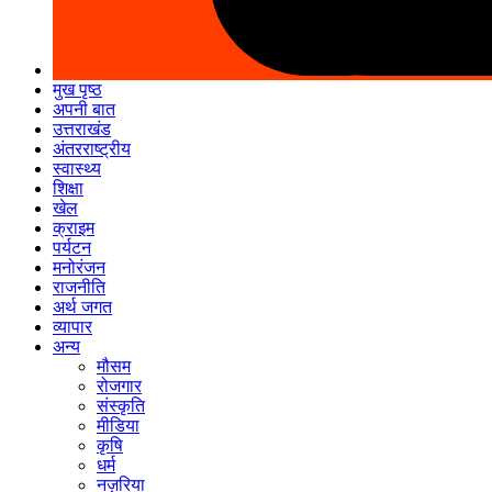
मुख पृष्ठ
अपनी बात
उत्तराखंड
अंतरराष्ट्रीय
स्वास्थ्य
शिक्षा
खेल
क्राइम
पर्यटन
मनोरंजन
राजनीति
अर्थ जगत
व्यापार
अन्य
मौसम
रोजगार
संस्कृति
मीडिया
कृषि
धर्म
नज़रिया