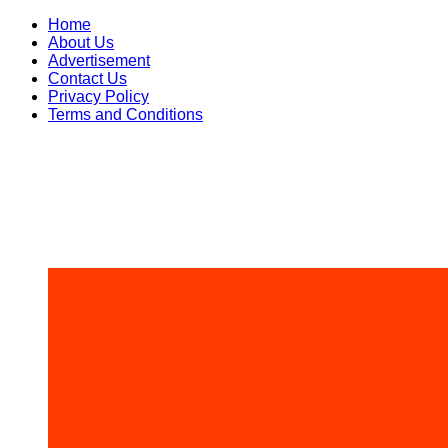
Skip
Home
to
About Us
content
Advertisement
Contact Us
Privacy Policy
Terms and Conditions