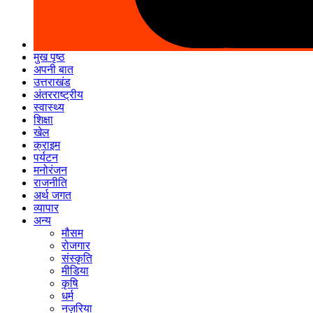
मुख पृष्ठ
अपनी बात
उत्तराखंड
अंतरराष्ट्रीय
स्वास्थ्य
शिक्षा
खेल
क्राइम
पर्यटन
मनोरंजन
राजनीति
अर्थ जगत
व्यापार
अन्य
मौसम
रोजगार
संस्कृति
मीडिया
कृषि
धर्म
नज़रिया