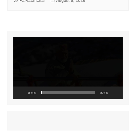
Parvatanchal
August 6, 2026
Video
Player
00:00
02:00