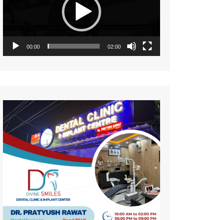
नज़रिया
पर्यावरण
सामयिकी
00:00
02:00
प्रदेश
साहित्य
संस्कृति
समाज
विमर्श
विज्ञान
वन्य जीव
महिला संसार
प्रकृति
जीवन