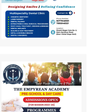
कला
इतिहास