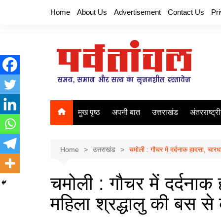
Skip
Home
About Us
Advertisement
Contact Us
Pr
to
content
मुख पृष्ठ
अपनी बात
उत्तराखंड
अंतरराष्ट्र
Home
उत्तराखंड
चमोली : गौचर में दर्दनाक हादसा, चार
चमोली : गौचर में दर्दना
महिला श्रद्धालु की बस स