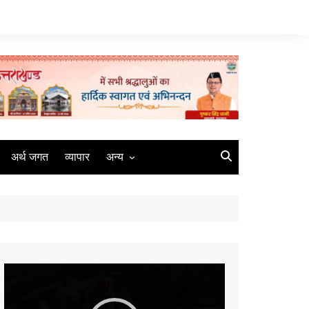
अर्थ जगत
व्यापार
अन्य
मौसम
रोजगार
संस्कृति
मीडिया
Video
कृषि
Player
धर्म