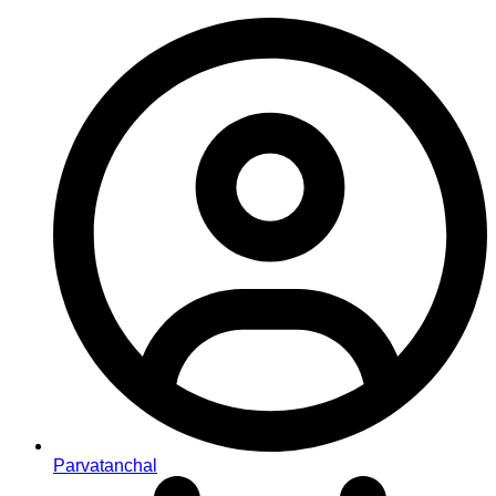
Parvatanchal