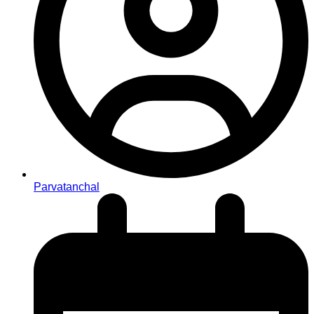
Parvatanchal