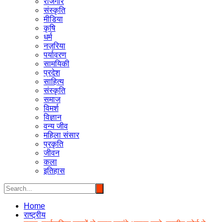
रोजगार
संस्कृति
मीडिया
कृषि
धर्म
नज़रिया
पर्यावरण
सामयिकी
प्रदेश
साहित्य
संस्कृति
समाज
विमर्श
विज्ञान
वन्य जीव
महिला संसार
प्रकृति
जीवन
कला
इतिहास
Home
राष्ट्रीय