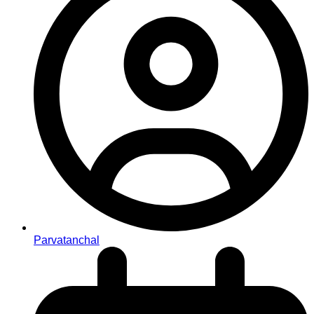
Parvatanchal