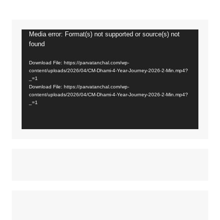
Media error: Format(s) not supported or source(s) not
Video
found
Player
Download File: https://parvatanchal.com/wp-
content/uploads/2026/04/CM-Dhami-4-Year-Journey-2026-2-Min.mp4?
_=1
Download File: https://parvatanchal.com/wp-
content/uploads/2026/04/CM-Dhami-4-Year-Journey-2026-2-Min.mp4?
_=1