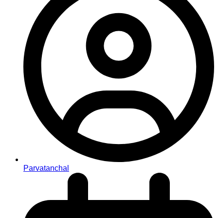
Parvatanchal