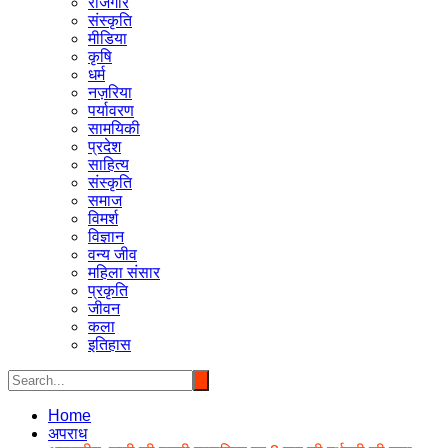
रोजगार
संस्कृति
मीडिया
कृषि
धर्म
नज़रिया
पर्यावरण
सामयिकी
प्रदेश
साहित्य
संस्कृति
समाज
विमर्श
विज्ञान
वन्य जीव
महिला संसार
प्रकृति
जीवन
कला
इतिहास
Home
अपराध