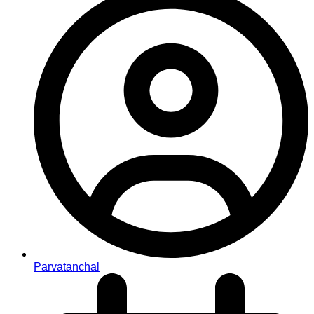
Parvatanchal