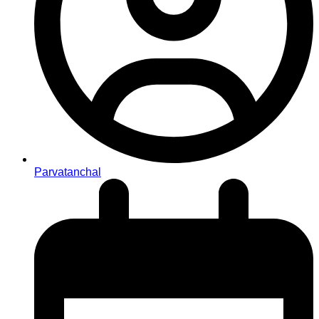
Parvatanchal