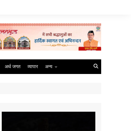
अर्थ जगत
व्यापार
अन्य
मौसम
रोजगार
संस्कृति
मीडिया
Video
कृषि
Player
धर्म