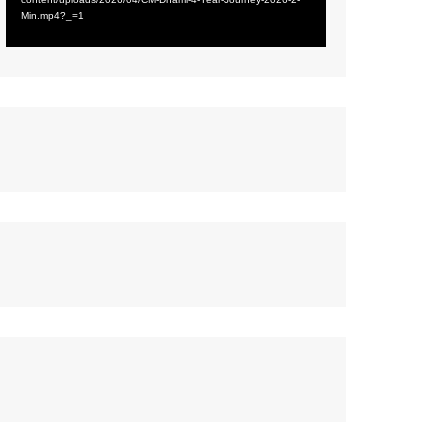
Min.mp4?_=1
सामयिकी
प्रदेश
साहित्य
संस्कृति
समाज
विमर्श
विज्ञान
वन्य जीव
महिला संसार
प्रकृति
जीवन
कला
इतिहास