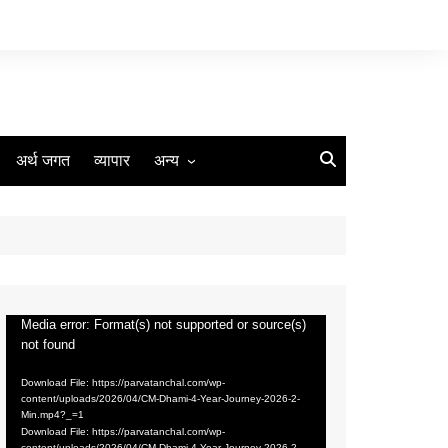
अर्थ जगत
व्यापार
अन्य
मौसम
रोजगार
संस्कृति
मीडिया
Media error: Format(s) not supported or source(s)
Video
कृषि
not found
Player
धर्म
Download File: https://parvatanchal.com/wp-
content/uploads/2026/04/CM-Dhami-4-Year-Journey-2026-2-
नज़रिया
Min.mp4?_=1
Download File: https://parvatanchal.com/wp-
पर्यावरण
content/uploads/2026/04/CM-Dhami-4-Year-Journey-2026-2-