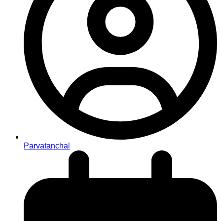
Parvatanchal