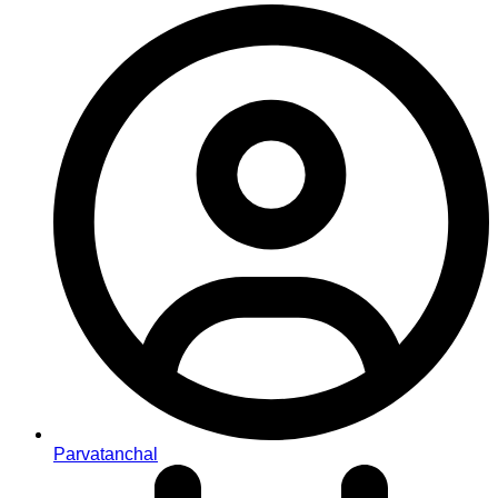
Parvatanchal