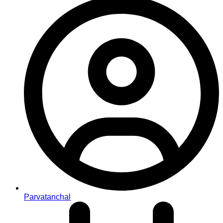
Parvatanchal