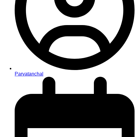
Parvatanchal