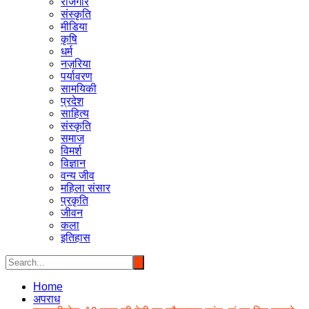
रोजगार
संस्कृति
मीडिया
कृषि
धर्म
नज़रिया
पर्यावरण
सामयिकी
प्रदेश
साहित्य
संस्कृति
समाज
विमर्श
विज्ञान
वन्य जीव
महिला संसार
प्रकृति
जीवन
कला
इतिहास
Home
अपराध