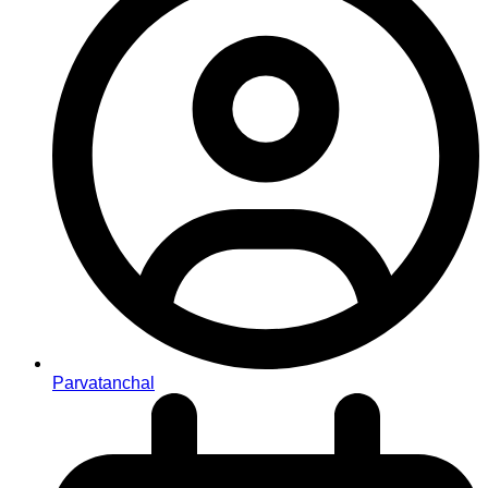
Parvatanchal