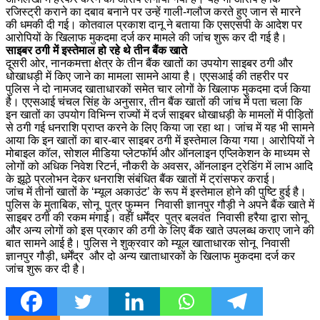
रजिस्ट्री कराने का दबाव बनाने पर उन्हें गाली-गलौज करते हुए जान से मारने
की धमकी दी गई। कोतवाल प्रकाश दानू ने बताया कि एसएसपी के आदेश पर
आरोपियों के खिलाफ मुकदमा दर्ज कर मामले की जांच शुरू कर दी गई है।
साइबर ठगी में इस्तेमाल हो रहे थे तीन बैंक खाते
दूसरी ओर, नानकमत्ता क्षेत्र के तीन बैंक खातों का उपयोग साइबर ठगी और
धोखाधड़ी में किए जाने का मामला सामने आया है। एएसआई की तहरीर पर
पुलिस ने दो नामजद खाताधारकों समेत चार लोगों के खिलाफ मुकदमा दर्ज किया
है। एएसआई चंचल सिंह के अनुसार, तीन बैंक खातों की जांच में पता चला कि
इन खातों का उपयोग विभिन्न राज्यों में दर्ज साइबर धोखाधड़ी के मामलों में पीड़ितों
से ठगी गई धनराशि प्राप्त करने के लिए किया जा रहा था। जांच में यह भी सामने
आया कि इन खातों का बार-बार साइबर ठगी में इस्तेमाल किया गया। आरोपियों ने
मोबाइल कॉल, सोशल मीडिया प्लेटफॉर्म और ऑनलाइन एप्लिकेशन के माध्यम से
लोगों को अधिक निवेश रिटर्न, नौकरी के अवसर, ऑनलाइन ट्रेडिंग में लाभ आदि
के झूठे प्रलोभन देकर धनराशि संबंधित बैंक खातों में ट्रांसफर कराई।
जांच में तीनों खातों के ‘म्यूल अकाउंट’ के रूप में इस्तेमाल होने की पुष्टि हुई है।
पुलिस के मुताबिक, सोनू पुत्र फुम्मन निवासी ज्ञानपुर गौड़ी ने अपने बैंक खाते में
साइबर ठगी की रकम मंगाई। वहीं धर्मेंद्र पुत्र बलवंत निवासी हरैया द्वारा सोनू
और अन्य लोगों को इस प्रकार की ठगी के लिए बैंक खाते उपलब्ध कराए जाने की
बात सामने आई है। पुलिस ने शुक्रवार को म्यूल खाताधारक सोनू निवासी
ज्ञानपुर गौड़ी, धर्मेंद्र और दो अन्य खाताधारकों के खिलाफ मुकदमा दर्ज कर
जांच शुरू कर दी है।