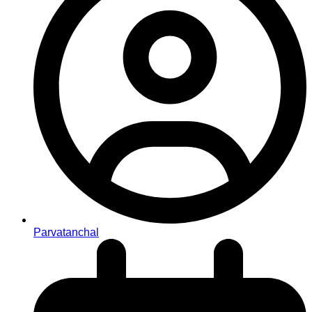
Parvatanchal