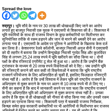
Spread the love
रुद्रपुर।
भूमि सौदे के नाम पर 30 लाख की धोखाधड़ी किए जाने का आरोप
लगाते हुए बाजपुर निवासी एक युवक ने एसएसपी से शिकायत की है। शिकायत में
भूमि स्वामियों के साथ ही राजस्व विभाग के कुछ कर्मचारियों पर मिलीभगत कर
सुनियोजित तरीके से रकम हड़पने और जान से मारने की धमकी देने का आरोप
लगाया गया है। एसएसपी के आदेश पर पुलिस ने आरोपियों के खिलाफ केस दर्ज
कर लिया है। केशवनगर रेलवे कॉलोनी, बाजपुर निवासी अनुज सैनी ने एसएसपी
को दी तहरीर में बताया कि उन्होंने बिन्दुखेड़ा निवासी गुरदेव सिंह और कुलविंदर
सिंह से लगभग 25.24 लाख रुपये में भूमि खरीदने का सौदा किया था। दोनों
पक्षों के बीच रजिस्टर्ड एग्रीमेंट टू सेल भी हुआ था। आरोप है कि उन्होंने बैंक
ट्रांसफर के माध्यम से 20 लाख रुपये विक्रेताओं को दे दिए। जब उन्होंने भूमि
की रजिस्ट्री कराने की बात कही तो विक्रेताओं ने बताया कि भूमि राष्ट्रीय
राजमार्ग परियोजना के लिए अधिग्रहित हो चुकी है, इसलिए फिलहाल रजिस्ट्री
संभव नहीं है। आरोप है कि उन्हें विश्वास में लेकर भूमि को राष्ट्रीय राजमार्ग के
अधिग्रहण से मुक्त कराने के नाम पर अलग से 10 लाख रुपये भी ले लिए गए।
सैनी का कहना है कि बाद में जानकारी करने पर पता चला कि राष्ट्रीय राजमार्ग
के लिए अधिग्रहित भूमि को अधिग्रहण से मुक्त कराना संभव नहीं है। उनका
आरोप है कि शुरू से ही धोखाधड़ी की नीयत से सौदा किया गया और उनकी रकम
हड़पने का प्रयास किया गया। शिकायती पत्र में चकबंदी राजस्व निरीक्षक,
किच्छा समेत कुछ सरकारी कर्मचारियों पर भी आरोपियों से मिलीभगत कर राजस्व
अभिलेखों में हेरफेर करने का आरोप लगाया गया है। यह भी आरोप है कि