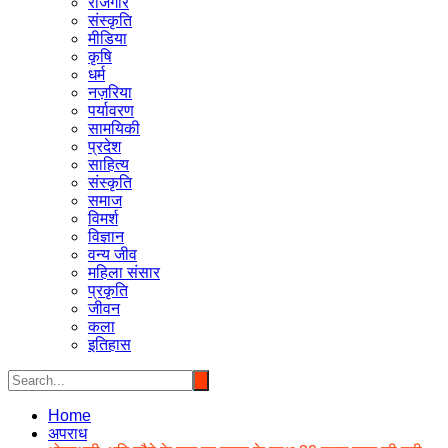
रोजगार
संस्कृति
मीडिया
कृषि
धर्म
नज़रिया
पर्यावरण
सामयिकी
प्रदेश
साहित्य
संस्कृति
समाज
विमर्श
विज्ञान
वन्य जीव
महिला संसार
प्रकृति
जीवन
कला
इतिहास
Home
अपराध