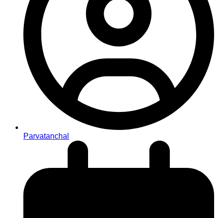
Parvatanchal