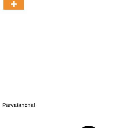
Parvatanchal
Post
navigation