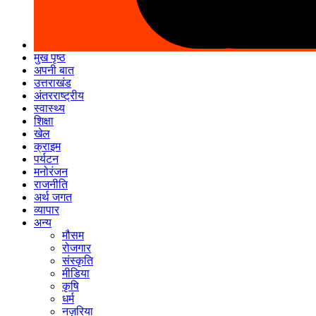
मुख पृष्ठ
अपनी बात
उत्तराखंड
अंतरराष्ट्रीय
स्वास्थ्य
शिक्षा
खेल
क्राइम
पर्यटन
मनोरंजन
राजनीति
अर्थ जगत
व्यापार
अन्य
मौसम
रोजगार
संस्कृति
मीडिया
कृषि
धर्म
नज़रिया