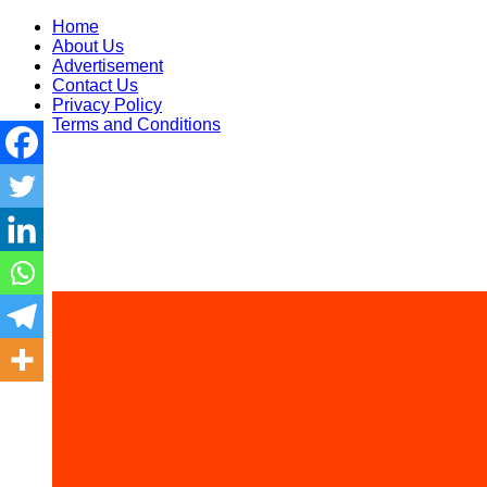
Skip
Home
to
About Us
content
Advertisement
Contact Us
Privacy Policy
Terms and Conditions