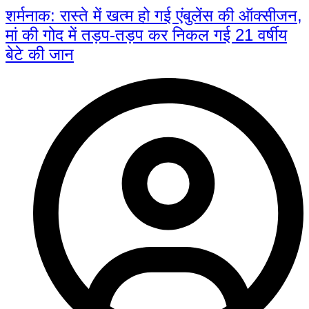
शर्मनाक: रास्ते में खत्म हो गई एंबुलेंस की ऑक्सीजन,
मां की गोद में तड़प-तड़प कर निकल गई 21 वर्षीय
बेटे की जान