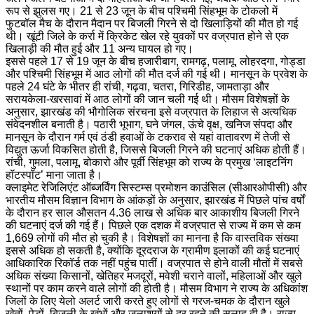
रूप से झुलस गए। 21 से 23 जून के बीच पश्चिमी सिंहभूम के टोकलो में
फुटबॉल मैच के दौरान मैदान पर बिजली गिरने से दो खिलाड़ियों की मौत हो गई
थी। खूंटी जिले के कर्रा में क्रिकेट खेल रहे युवकों पर वज्रपात होने से एक
खिलाड़ी की मौत हुई और 11 अन्य घायल हो गए।
इससे पहले 17 से 19 जून के बीच हजारीबाग, रामगढ़, पलामू, लोहरदगा, गोड्डा
और पश्चिमी सिंहभूम में आठ लोगों की मौत दर्ज की गई थी। मानसून के प्रवेश के
पहले 24 घंटे के भीतर ही रांची, गढ़वा, चतरा, गिरिडीह, जामताड़ा और
सरायकेला-खरसावां में आठ लोगों की जान चली गई थी। मौसम विशेषज्ञों के
अनुसार, झारखंड की भौगोलिक संरचना इसे वज्रपात के लिहाज से अत्यधिक
संवेदनशील बनाती है। पठारी भूभाग, घने जंगल, ऊंचे वृक्ष, खनिज संपदा और
मानसून के दौरान गर्म एवं ठंडी हवाओं के टकराव से यहां वातावरण में तेजी से
विद्युत ऊर्जा विकसित होती है, जिससे बिजली गिरने की घटनाएं अधिक होती हैं।
रांची, गुमला, पलामू, बोकारो और पूर्वी सिंहभूम को राज्य के प्रमुख ‘लाइटनिंग
हॉटस्पॉट’ माना जाता है।
क्लाइमेट रेजिलिएंट ऑब्जर्विंग सिस्टम्स प्रमोशन काउंसिल (सीआरओपीसी) और
भारतीय मौसम विज्ञान विभाग के आंकड़ों के अनुसार, झारखंड में पिछले पांच वर्षों
के दौरान हर साल औसतन 4.36 लाख से अधिक बार आकाशीय बिजली गिरने
की घटनाएं दर्ज की गई हैं। पिछले एक दशक में वज्रपात से राज्य में कम से कम
1,669 लोगों की मौत हो चुकी है। विशेषज्ञों का मानना है कि वास्तविक संख्या
इससे अधिक हो सकती है, क्योंकि दूरदराज के ग्रामीण इलाकों की कई घटनाएं
आधिकारिक रिकॉर्ड तक नहीं पहुंच पातीं। वज्रपात से होने वाली मौतों में सबसे
अधिक संख्या किसानों, खेतिहर मजदूरों, मवेशी चराने वालों, महिलाओं और खुले
स्थानों पर काम करने वाले लोगों की होती है। मौसम विभाग ने राज्य के अधिकांश
जिलों के लिए येलो अलर्ट जारी करते हुए लोगों से गरज-चमक के दौरान खुले
खेतों, पेड़ों, बिजली के खंभों और जलाशयों से दूर रहने की सलाह दी है। राज्य