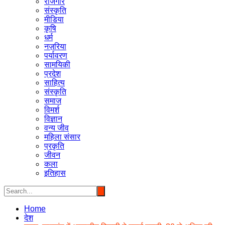
रोजगार
संस्कृति
मीडिया
कृषि
धर्म
नज़रिया
पर्यावरण
सामयिकी
प्रदेश
साहित्य
संस्कृति
समाज
विमर्श
विज्ञान
वन्य जीव
महिला संसार
प्रकृति
जीवन
कला
इतिहास
Home
देश