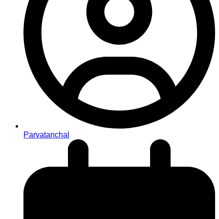
Parvatanchal