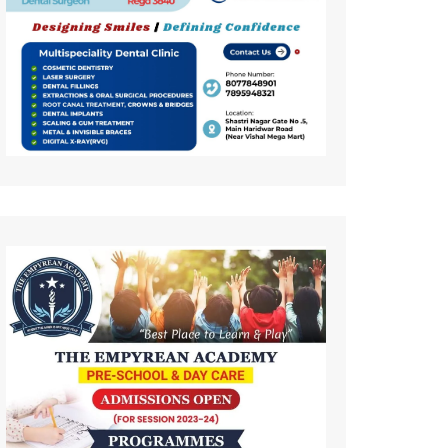
कला
इतिहास