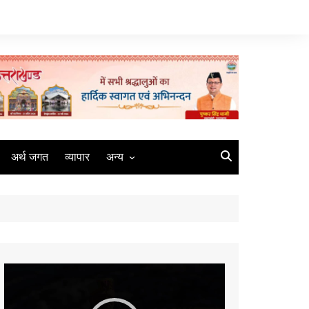
अर्थ जगत
व्यापार
अन्य
मौसम
रोजगार
संस्कृति
मीडिया
Video
कृषि
Player
धर्म