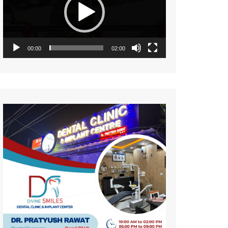
नज़रिया
पर्यावरण
सामयिकी
00:00
02:00
प्रदेश
साहित्य
संस्कृति
समाज
विमर्श
विज्ञान
वन्य जीव
महिला संसार
प्रकृति
जीवन