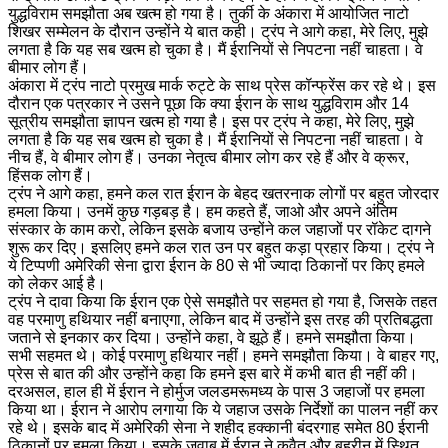
युद्धविराम समझौता अब खत्म हो गया है। तुर्की के अंकारा में आयोजित नाटो
शिखर सम्मेलन के दौरान उन्होंने ये बात कही। ट्रंप ने आगे कहा, मेरे लिए, मुझे
लगता है कि यह सब खत्म हो चुका है। मैं ईरानियों से निपटना नहीं चाहता। वे
बीमार लोग हैं।
अंकारा में ट्रंप नाटो प्रमुख मार्क रुट्टे के साथ प्रेस कॉन्फ्रेंस कर रहे थे। इस
दौरान एक पत्रकार ने उसने पूछा कि क्या ईरान के साथ युद्धविराम और 14
सूत्रीय समझौता ज्ञापन खत्म हो गया है। इस पर ट्रंप ने कहा, मेरे लिए, मुझे
लगता है कि यह सब खत्म हो चुका है। मैं ईरानियों से निपटना नहीं चाहता। वे
नीच हैं, वे बीमार लोग हैं। उनका नेतृत्व बीमार लोग कर रहे हैं और वे क्रूर,
हिंसक लोग हैं।
ट्रंप ने आगे कहा, हमने कल रात ईरान के बेहद खतरनाक लोगों पर बहुत जोरदार
हमला किया। उनमें कुछ गड़बड़ है। हम कहते हैं, जाओ और अपने अंतिम
संस्कार के काम करो, लेकिन इसके बजाय उन्होंने कल जहाजों पर रॉकेट दागने
शुरू कर दिए। इसलिए हमने कल रात उन पर बहुत कड़ा प्रहार किया। ट्रंप ने
ये टिप्पणी अमेरिकी सेना द्वारा ईरान के 80 से भी ज्यादा ठिकानों पर किए हमले
को लेकर आई है।
ट्रंप ने दावा किया कि ईरान एक ऐसे समझौते पर सहमत हो गया है, जिसके तहत
वह परमाणु हथियार नहीं बनाएगा, लेकिन बाद में उन्होंने इस तरह की प्रतिबद्धता
जताने से इनकार कर दिया। उन्होंने कहा, वे झूठे हैं। हमने समझौता किया।
सभी सहमत थे। कोई परमाणु हथियार नहीं। हमने समझौता किया। वे बाहर गए,
प्रेस से बात की और उन्होंने कहा कि हमने इस बारे में कभी बात ही नहीं की।
दरअसल, हाल ही में ईरान ने होर्मुज जलडमरूमध्य के पास 3 जहाजों पर हमला
किया था। ईरान ने आरोप लगाया कि ये जहाज उसके निर्देशों का पालन नहीं कर
रहे थे। इसके बाद में अमेरिकी सेना ने शहीद हक्कानी बंदरगाह समेत 80 ईरानी
ठिकानों पर हमला किया। इसके जवाब में ईरान ने कुवैत और बहरीन में स्थित