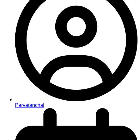
Parvatanchal