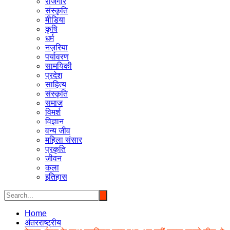
रोजगार
संस्कृति
मीडिया
कृषि
धर्म
नज़रिया
पर्यावरण
सामयिकी
प्रदेश
साहित्य
संस्कृति
समाज
विमर्श
विज्ञान
वन्य जीव
महिला संसार
प्रकृति
जीवन
कला
इतिहास
Home
अंतरराष्ट्रीय