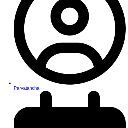
Parvatanchal