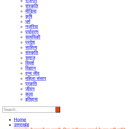
रोजगार
संस्कृति
मीडिया
कृषि
धर्म
नज़रिया
पर्यावरण
सामयिकी
प्रदेश
साहित्य
संस्कृति
समाज
विमर्श
विज्ञान
वन्य जीव
महिला संसार
प्रकृति
जीवन
कला
इतिहास
Home
उत्तराखंड