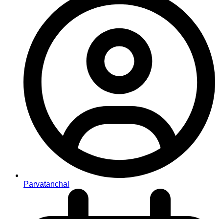
Parvatanchal