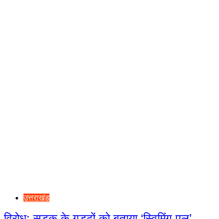
उत्तराखंड
विरोध: सड़क के गड्ढों को बताया ‘स्विमिंग पूल’,