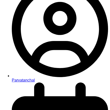
Parvatanchal