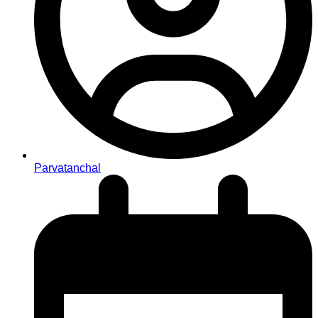
Parvatanchal