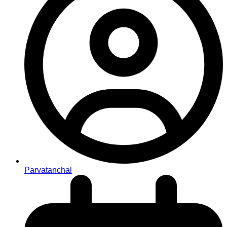
Parvatanchal