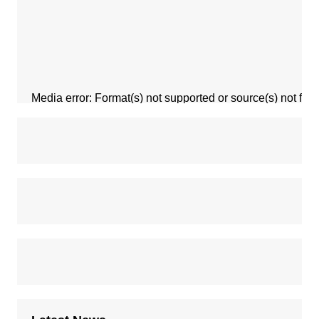
Media error: Format(s) not supported or source(s) not fou
Download File: https://parvatanchal.com/wp-content/u
00:00