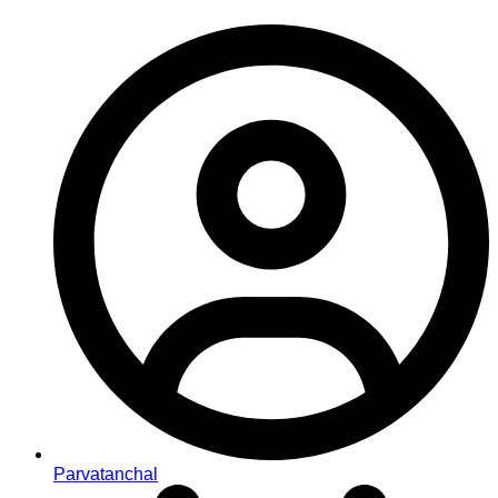
Parvatanchal