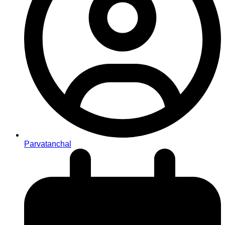
Parvatanchal