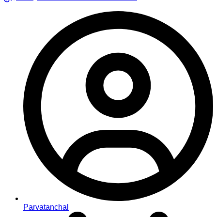
Parvatanchal