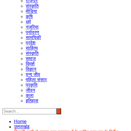
रोजगार
संस्कृति
मीडिया
कृषि
धर्म
नज़रिया
पर्यावरण
सामयिकी
प्रदेश
साहित्य
संस्कृति
समाज
विमर्श
विज्ञान
वन्य जीव
महिला संसार
प्रकृति
जीवन
कला
इतिहास
Home
उत्तराखंड