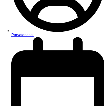
Parvatanchal