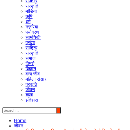
रोजगार
संस्कृति
मीडिया
कृषि
धर्म
नज़रिया
पर्यावरण
सामयिकी
प्रदेश
साहित्य
संस्कृति
समाज
विमर्श
विज्ञान
वन्य जीव
महिला संसार
प्रकृति
जीवन
कला
इतिहास
Home
जीवन