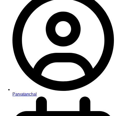
Parvatanchal