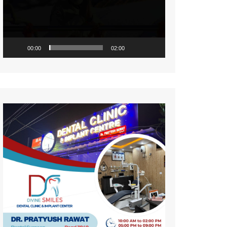
नज़रिया
पर्यावरण
सामयिकी
00:00
02:00
प्रदेश
साहित्य
संस्कृति
समाज
विमर्श
विज्ञान
वन्य जीव
महिला संसार
प्रकृति
जीवन