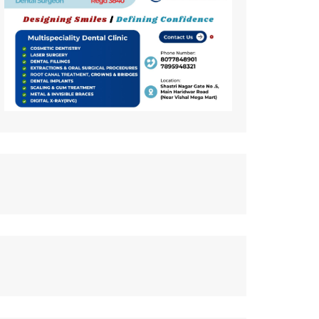
कला
इतिहास