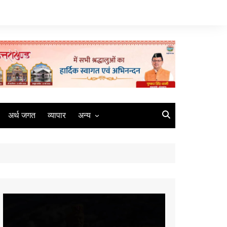
अर्थ जगत
व्यापार
अन्य
मौसम
रोजगार
संस्कृति
मीडिया
Video
कृषि
Player
धर्म