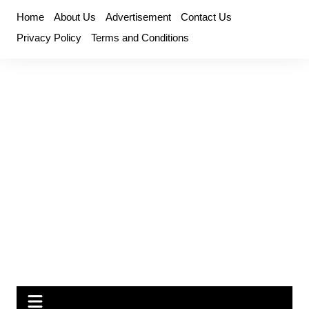
Skip
Home
About Us
Advertisement
Contact Us
to
Privacy Policy
Terms and Conditions
content