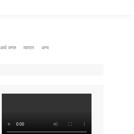
अर्थ जगत
व्यापार
अन्य
मौसम
रोजगार
संस्कृति
मीडिया
कृषि
धर्म
नज़रिया
पर्यावरण