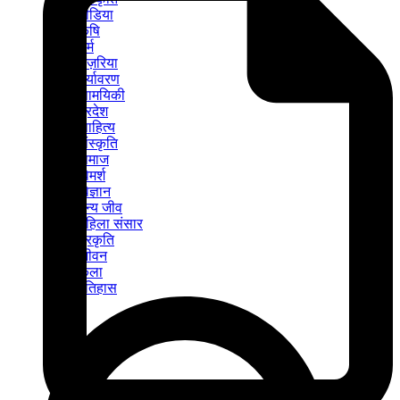
मीडिया
कृषि
धर्म
नज़रिया
पर्यावरण
सामयिकी
प्रदेश
साहित्य
संस्कृति
समाज
विमर्श
विज्ञान
वन्य जीव
महिला संसार
प्रकृति
जीवन
कला
इतिहास