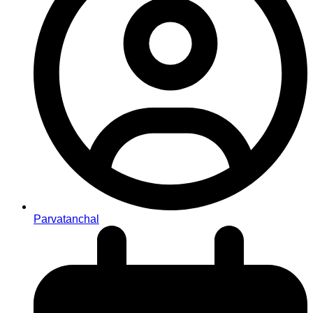
Parvatanchal