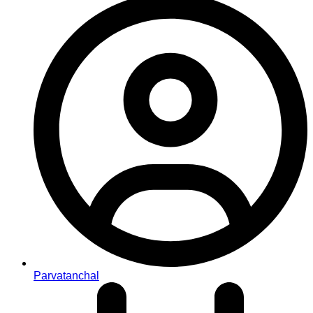
Parvatanchal