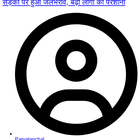
सड़कों पर हुआ जलभराव, बढ़ी लोगों की परेशानी
Parvatanchal