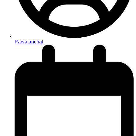
Parvatanchal