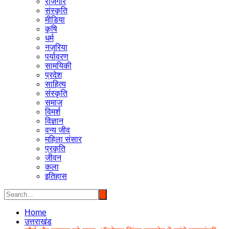
रोजगार
संस्कृति
मीडिया
कृषि
धर्म
नज़रिया
पर्यावरण
सामयिकी
प्रदेश
साहित्य
संस्कृति
समाज
विमर्श
विज्ञान
वन्य जीव
महिला संसार
प्रकृति
जीवन
कला
इतिहास
Home
उत्तराखंड