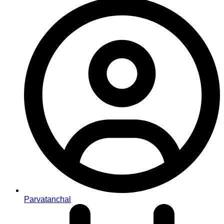
Parvatanchal