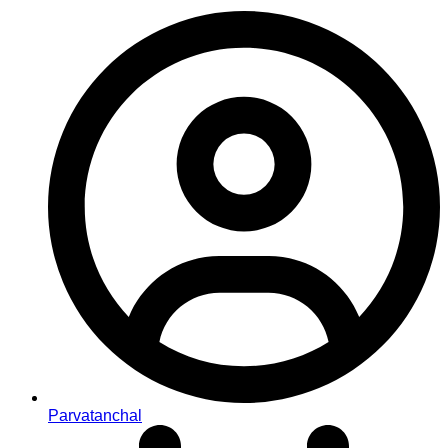
Parvatanchal