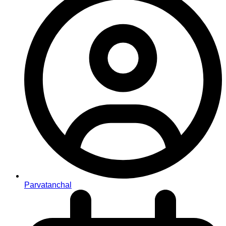
Parvatanchal