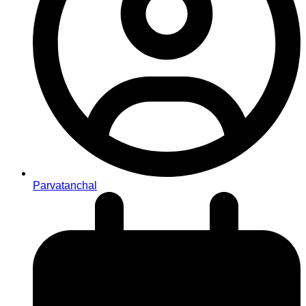
Parvatanchal