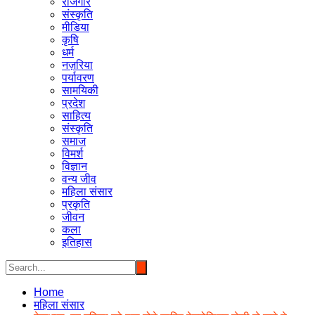
रोजगार
संस्कृति
मीडिया
कृषि
धर्म
नज़रिया
पर्यावरण
सामयिकी
प्रदेश
साहित्य
संस्कृति
समाज
विमर्श
विज्ञान
वन्य जीव
महिला संसार
प्रकृति
जीवन
कला
इतिहास
Home
महिला संसार