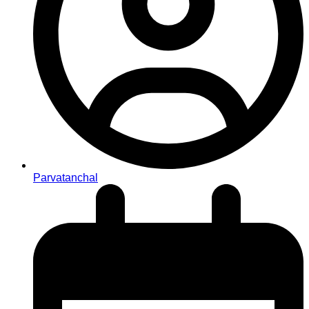
Parvatanchal