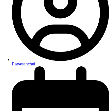
Parvatanchal