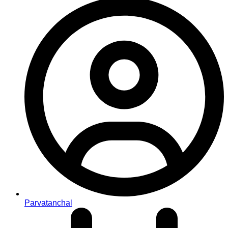
Parvatanchal