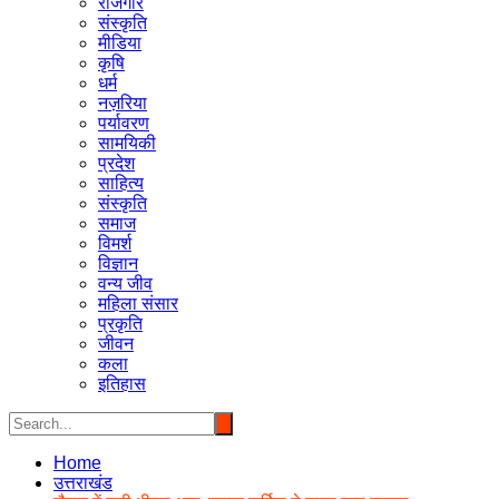
रोजगार
संस्कृति
मीडिया
कृषि
धर्म
नज़रिया
पर्यावरण
सामयिकी
प्रदेश
साहित्य
संस्कृति
समाज
विमर्श
विज्ञान
वन्य जीव
महिला संसार
प्रकृति
जीवन
कला
इतिहास
Home
उत्तराखंड