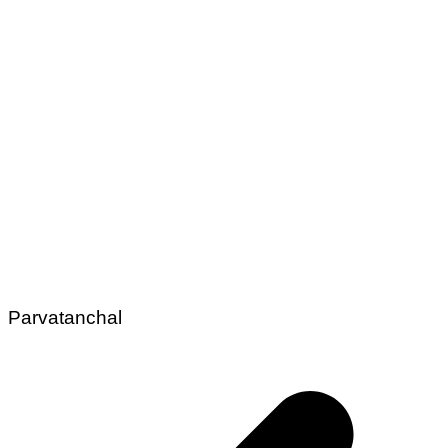
Parvatanchal
Post
navigation