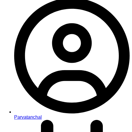
Parvatanchal