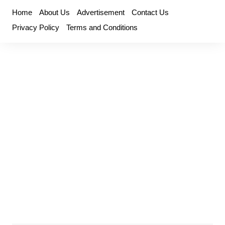
Skip
Home
About Us
Advertisement
Contact Us
to
Privacy Policy
Terms and Conditions
content