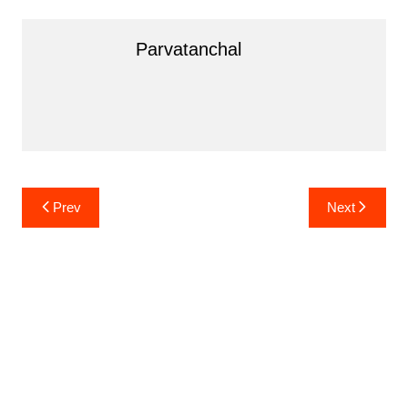
Parvatanchal
Post
Prev
Next
navigation