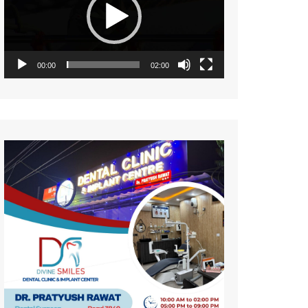
नज़रिया
पर्यावरण
सामयिकी
00:00
02:00
प्रदेश
साहित्य
संस्कृति
समाज
विमर्श
विज्ञान
वन्य जीव
महिला संसार
प्रकृति
जीवन