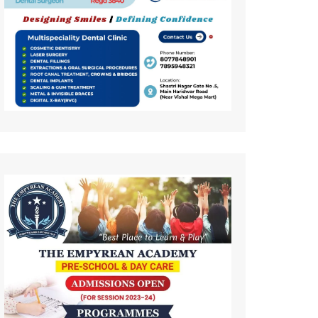
कला
इतिहास