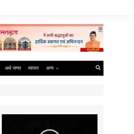
अर्थ जगत
व्यापार
अन्य
मौसम
रोजगार
संस्कृति
मीडिया
Video
कृषि
Player
धर्म