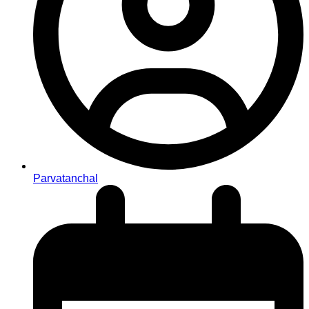
Parvatanchal