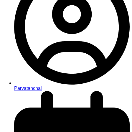
Parvatanchal