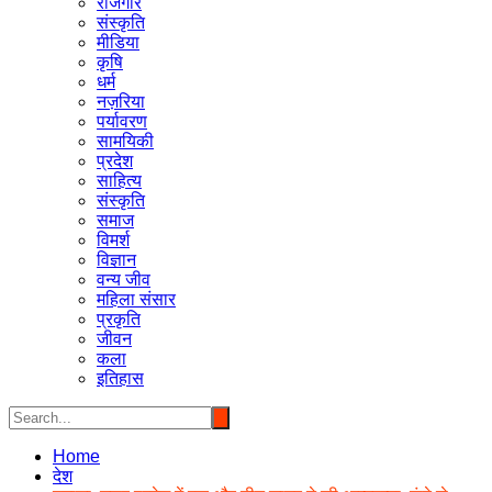
रोजगार
संस्कृति
मीडिया
कृषि
धर्म
नज़रिया
पर्यावरण
सामयिकी
प्रदेश
साहित्य
संस्कृति
समाज
विमर्श
विज्ञान
वन्य जीव
महिला संसार
प्रकृति
जीवन
कला
इतिहास
Home
देश