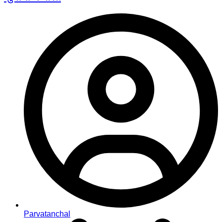
Parvatanchal