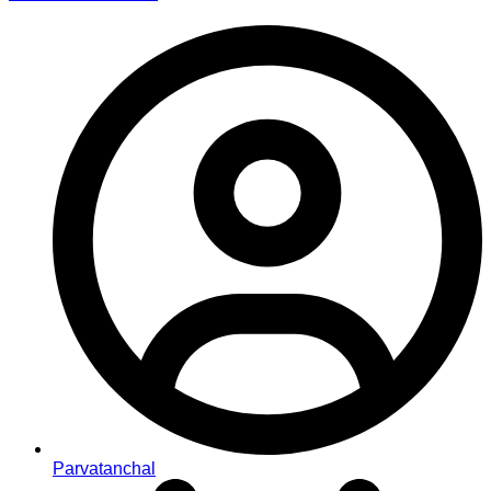
Parvatanchal