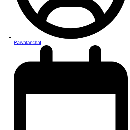
Parvatanchal