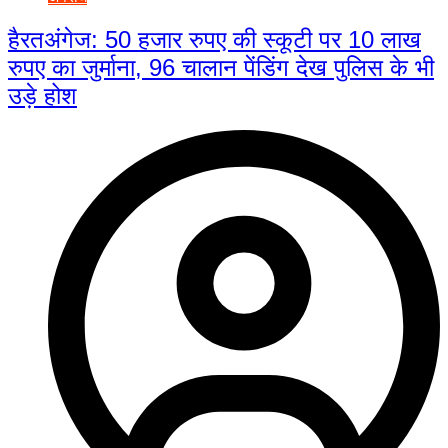
हैरतअंगेज: 50 हजार रुपए की स्कूटी पर 10 लाख
रुपए का जुर्माना, 96 चालान पेंडिंग देख पुलिस के भी
उड़े होश