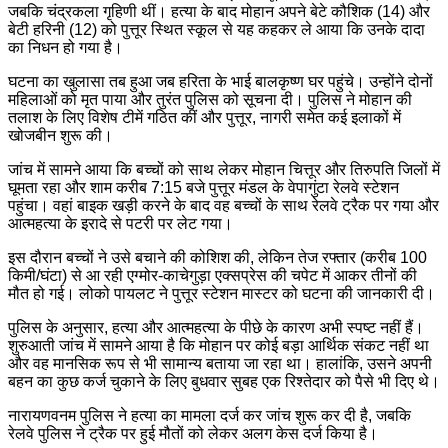
जबकि चंद्रकला गृहिणी थीं। हत्या के बाद मोहान अपने बेटे कौशिक (14) और
बेटी हरिनी (12) को पुत्तूर स्थित स्कूल से यह कहकर ले आया कि उनके दादा
का निधन हो गया है।
घटना का खुलासा तब हुआ जब हरिता के भाई बालकृष्ण घर पहुंचे। उन्होंने दोनों
महिलाओं को मृत पाया और तुरंत पुलिस को सूचना दी। पुलिस ने मोहान की
तलाश के लिए विशेष टीमें गठित कीं और पुत्तूर, नागरी समेत कई इलाकों में
खोजबीन शुरू की।
जांच में सामने आया कि बच्चों को साथ लेकर मोहान चित्तूर और तिरुपति जिलों में
घूमता रहा और शाम करीब 7:15 बजे पुत्तूर मंडल के वेपागुंटा रेलवे स्टेशन
पहुंचा। वहां बाइक खड़ी करने के बाद वह बच्चों के साथ रेलवे ट्रैक पर गया और
आत्महत्या के इरादे से पटरी पर लेट गया।
इस दौरान बच्चों ने उसे बचाने की कोशिश की, लेकिन तेज रफ्तार (करीब 100
किमी/घंटा) से आ रही एग्मोर-काचेगुड़ा एक्सप्रेस की चपेट में आकर तीनों की
मौत हो गई। लोको पायलट ने पुत्तूर स्टेशन मास्टर को घटना की जानकारी दी।
पुलिस के अनुसार, हत्या और आत्महत्या के पीछे के कारण अभी स्पष्ट नहीं हैं।
शुरुआती जांच में सामने आया है कि मोहान पर कोई बड़ा आर्थिक संकट नहीं था
और वह मानसिक रूप से भी सामान्य बताया जा रहा था। हालांकि, उसने अपनी
बहन का कुछ कर्ज चुकाने के लिए बुधवार सुबह एक रिश्तेदार को पैसे भी दिए थे।
नारायणवनम पुलिस ने हत्या का मामला दर्ज कर जांच शुरू कर दी है, जबकि
रेलवे पुलिस ने ट्रैक पर हुई मौतों को लेकर अलग केस दर्ज किया है।