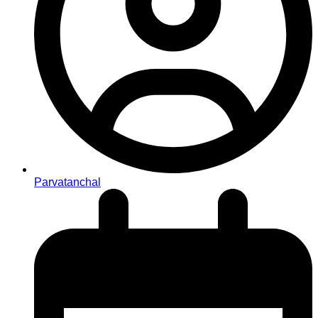
Parvatanchal