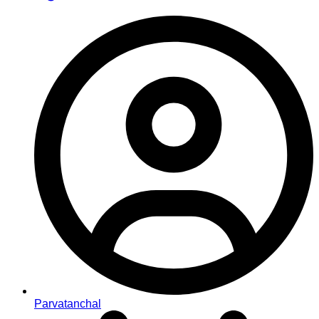
Parvatanchal