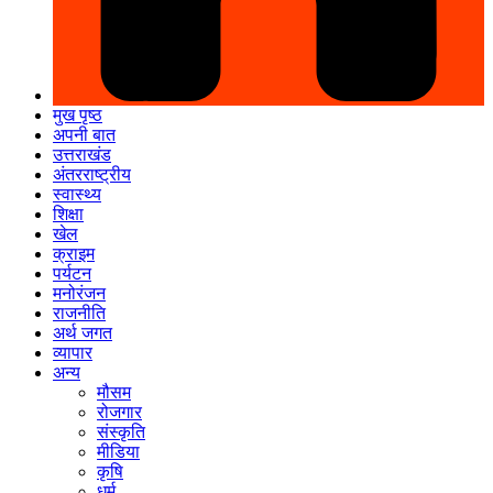
मुख पृष्ठ
अपनी बात
उत्तराखंड
अंतरराष्ट्रीय
स्वास्थ्य
शिक्षा
खेल
क्राइम
पर्यटन
मनोरंजन
राजनीति
अर्थ जगत
व्यापार
अन्य
मौसम
रोजगार
संस्कृति
मीडिया
कृषि
धर्म