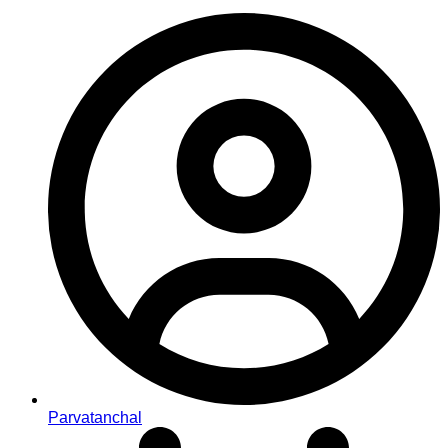
Parvatanchal