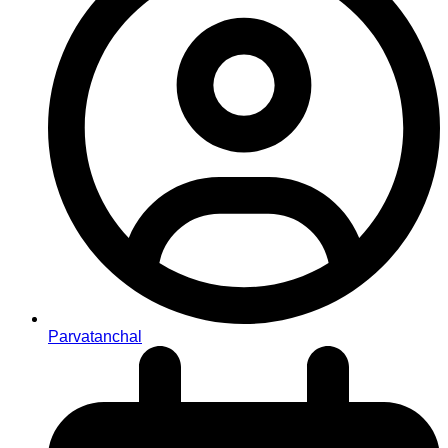
Parvatanchal