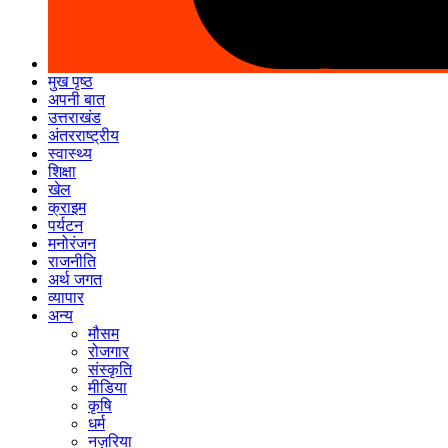
मुख पृष्ठ
अपनी बात
उत्तराखंड
अंतरराष्ट्रीय
स्वास्थ्य
शिक्षा
खेल
क्राइम
पर्यटन
मनोरंजन
राजनीति
अर्थ जगत
व्यापार
अन्य
मौसम
रोजगार
संस्कृति
मीडिया
कृषि
धर्म
नज़रिया