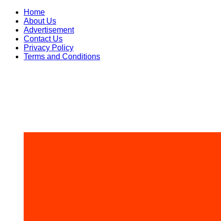
Skip
Home
to
About Us
content
Advertisement
Contact Us
Privacy Policy
Terms and Conditions