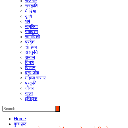
रोजगार
संस्कृति
मीडिया
कृषि
धर्म
नज़रिया
पर्यावरण
सामयिकी
प्रदेश
साहित्य
संस्कृति
समाज
विमर्श
विज्ञान
वन्य जीव
महिला संसार
प्रकृति
जीवन
कला
इतिहास
Home
मुख पृष्ठ