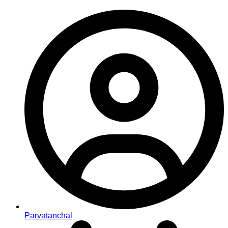
Parvatanchal