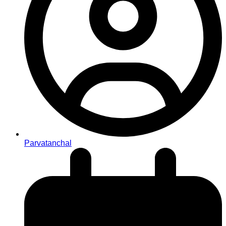
Parvatanchal