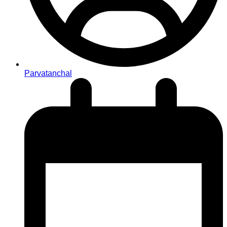
Parvatanchal