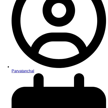
Parvatanchal