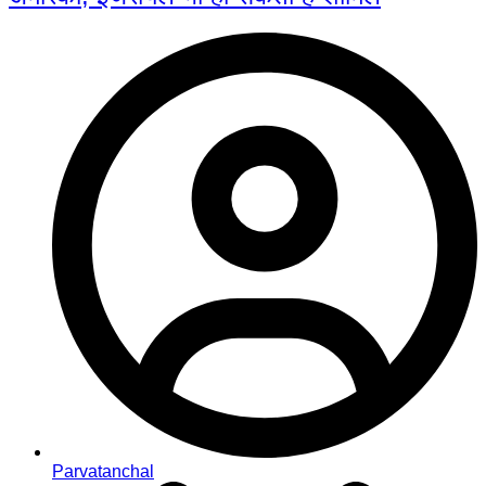
Parvatanchal