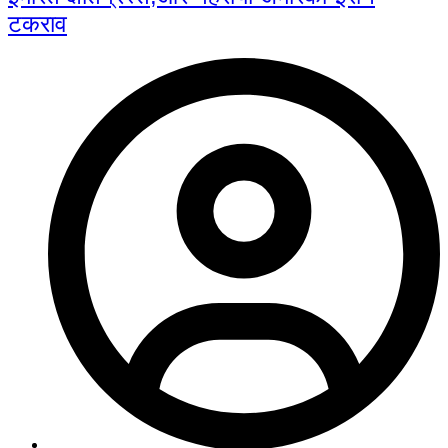
टकराव