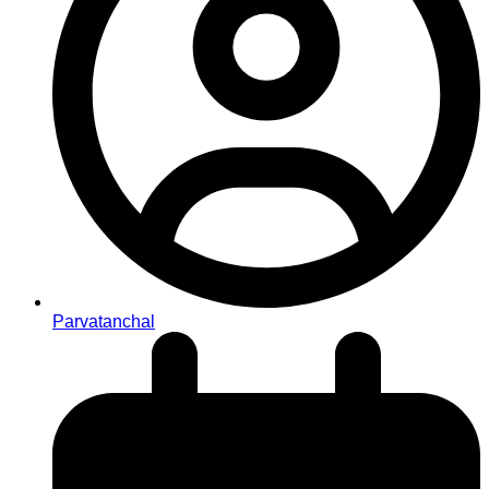
Parvatanchal