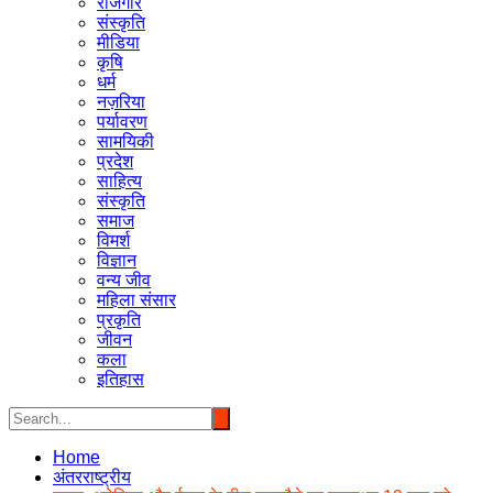
रोजगार
संस्कृति
मीडिया
कृषि
धर्म
नज़रिया
पर्यावरण
सामयिकी
प्रदेश
साहित्य
संस्कृति
समाज
विमर्श
विज्ञान
वन्य जीव
महिला संसार
प्रकृति
जीवन
कला
इतिहास
Home
अंतरराष्ट्रीय