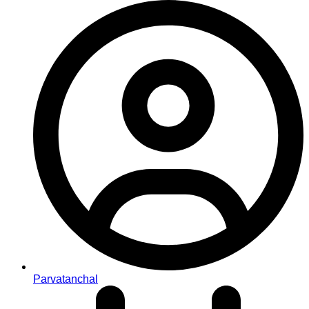
Parvatanchal