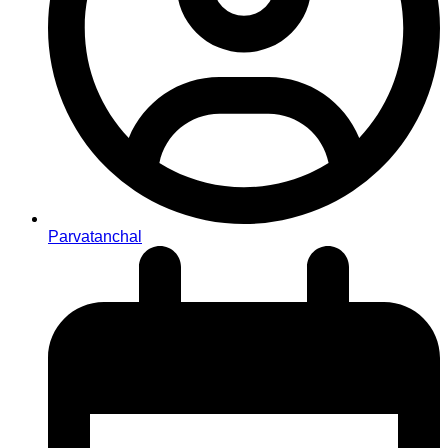
Parvatanchal