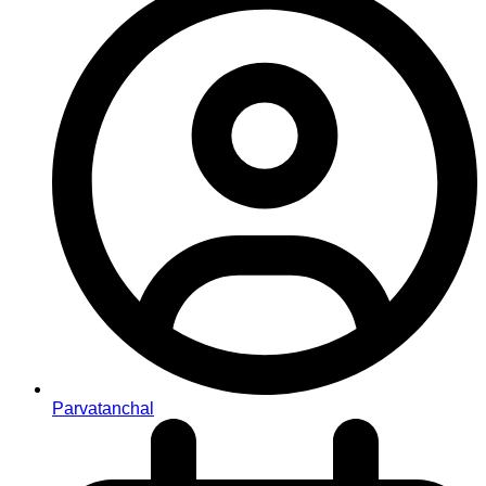
Parvatanchal