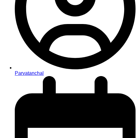
Parvatanchal