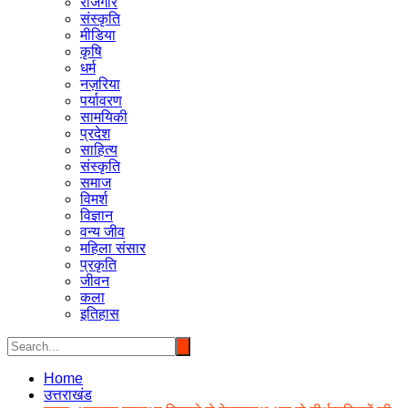
रोजगार
संस्कृति
मीडिया
कृषि
धर्म
नज़रिया
पर्यावरण
सामयिकी
प्रदेश
साहित्य
संस्कृति
समाज
विमर्श
विज्ञान
वन्य जीव
महिला संसार
प्रकृति
जीवन
कला
इतिहास
Home
उत्तराखंड