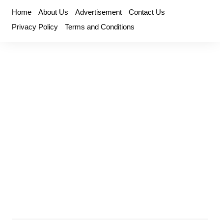
Skip
Home
About Us
Advertisement
Contact Us
to
Privacy Policy
Terms and Conditions
content