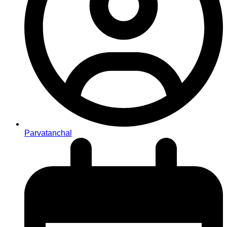
Parvatanchal