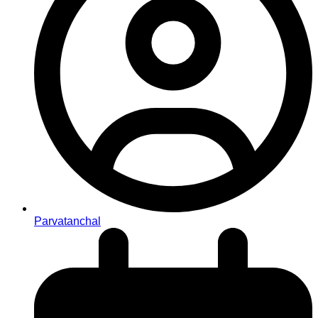
Parvatanchal