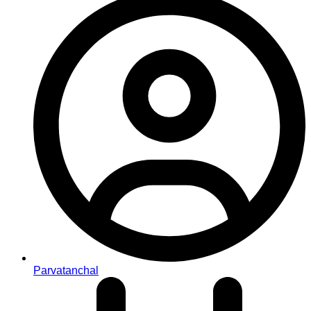
Parvatanchal