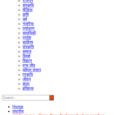
रोजगार
संस्कृति
मीडिया
कृषि
धर्म
नज़रिया
पर्यावरण
सामयिकी
प्रदेश
साहित्य
संस्कृति
समाज
विमर्श
विज्ञान
वन्य जीव
महिला संसार
प्रकृति
जीवन
कला
इतिहास
Home
राष्ट्रीय