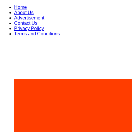
Skip
Home
to
About Us
content
Advertisement
Contact Us
Privacy Policy
Terms and Conditions