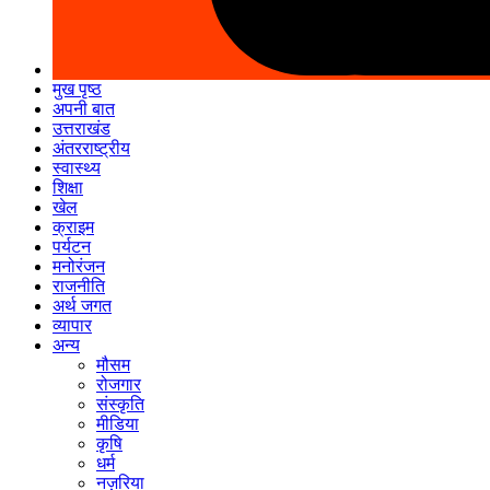
मुख पृष्ठ
अपनी बात
उत्तराखंड
अंतरराष्ट्रीय
स्वास्थ्य
शिक्षा
खेल
क्राइम
पर्यटन
मनोरंजन
राजनीति
अर्थ जगत
व्यापार
अन्य
मौसम
रोजगार
संस्कृति
मीडिया
कृषि
धर्म
नज़रिया