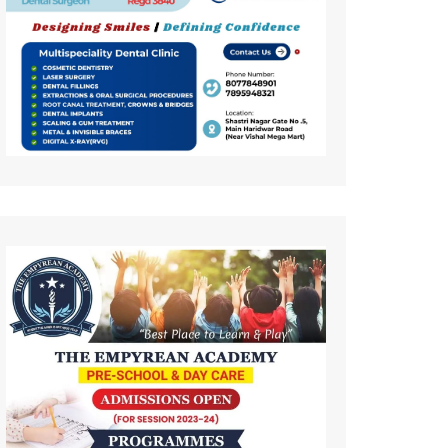
कला
इतिहास