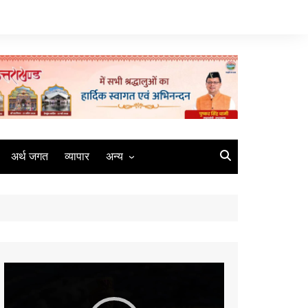
अर्थ जगत
व्यापार
अन्य
मौसम
रोजगार
संस्कृति
मीडिया
Video
कृषि
Player
धर्म