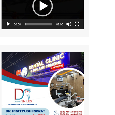
नज़रिया
पर्यावरण
सामयिकी
00:00
02:00
प्रदेश
साहित्य
संस्कृति
समाज
विमर्श
विज्ञान
वन्य जीव
महिला संसार
प्रकृति
जीवन