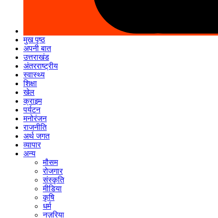
मुख पृष्ठ
अपनी बात
उत्तराखंड
अंतरराष्ट्रीय
स्वास्थ्य
शिक्षा
खेल
क्राइम
पर्यटन
मनोरंजन
राजनीति
अर्थ जगत
व्यापार
अन्य
मौसम
रोजगार
संस्कृति
मीडिया
कृषि
धर्म
नज़रिया