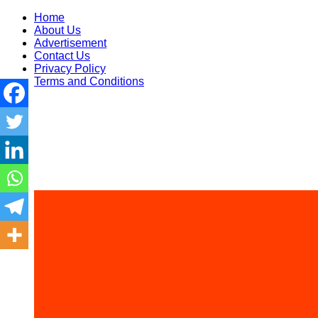
Skip
Home
to
About Us
content
Advertisement
Contact Us
Privacy Policy
Terms and Conditions