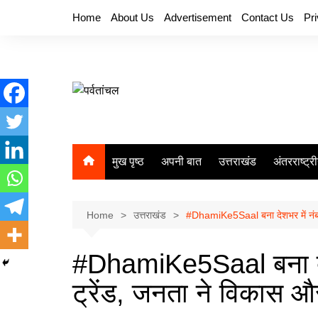
Skip
Home
About Us
Advertisement
Contact Us
Pr
to
content
मुख पृष्ठ
अपनी बात
उत्तराखंड
अंतरराष्ट्र
Home
उत्तराखंड
#DhamiKe5Saal बना देशभर में नंबर
#DhamiKe5Saal बना दे
ट्रेंड, जनता ने विकास 