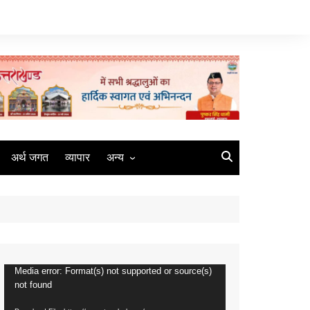
अर्थ जगत
व्यापार
अन्य
मौसम
रोजगार
संस्कृति
मीडिया
Media error: Format(s) not supported or source(s)
Video
कृषि
not found
Player
धर्म