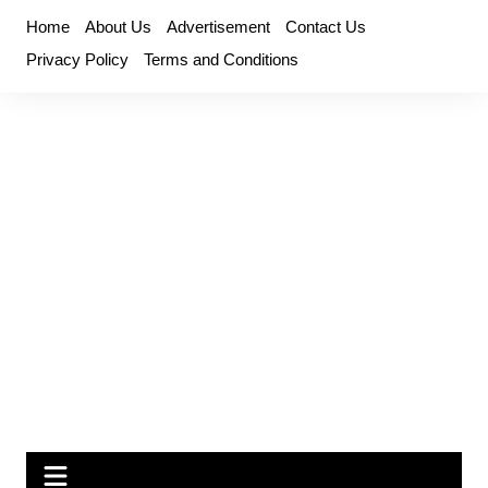
Skip
Home
About Us
Advertisement
Contact Us
to
Privacy Policy
Terms and Conditions
content