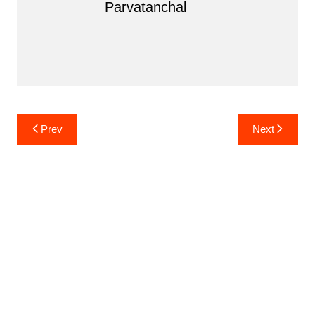
Parvatanchal
Post
Prev
Next
navigation