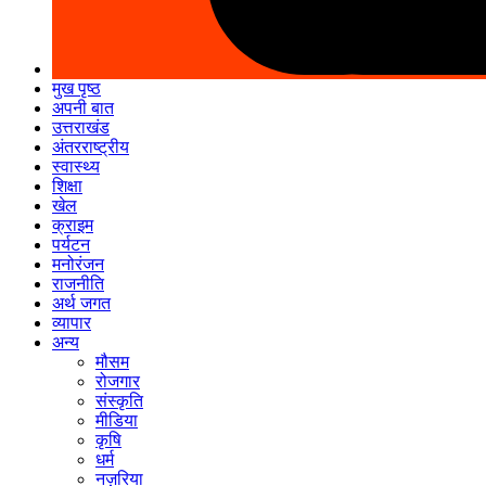
मुख पृष्ठ
अपनी बात
उत्तराखंड
अंतरराष्ट्रीय
स्वास्थ्य
शिक्षा
खेल
क्राइम
पर्यटन
मनोरंजन
राजनीति
अर्थ जगत
व्यापार
अन्य
मौसम
रोजगार
संस्कृति
मीडिया
कृषि
धर्म
नज़रिया