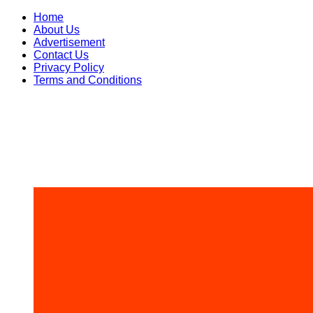
Skip
Home
to
About Us
content
Advertisement
Contact Us
Privacy Policy
Terms and Conditions