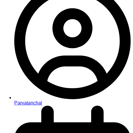
Parvatanchal