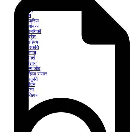
मीडिया
कृषि
धर्म
नज़रिया
पर्यावरण
सामयिकी
प्रदेश
साहित्य
संस्कृति
समाज
विमर्श
विज्ञान
वन्य जीव
महिला संसार
प्रकृति
जीवन
कला
इतिहास