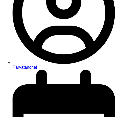
Parvatanchal