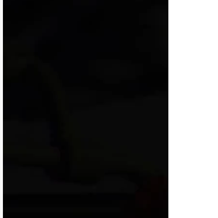
विमर्श
विज्ञान
वन्य जीव
महिला संसार
प्रकृति
जीवन
कला
इतिहास