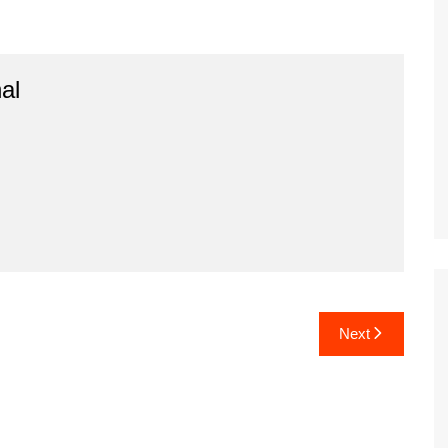
al
Next